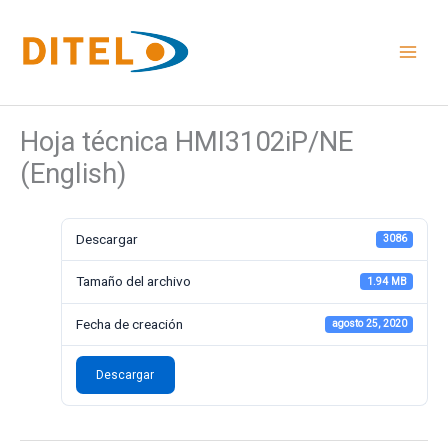
Ir
al
contenido
Hoja técnica HMI3102iP/NE
(English)
Descargar
3086
Tamaño del archivo
1.94 MB
Fecha de creación
agosto 25, 2020
Descargar