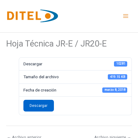
Ir
al
contenido
Hoja Técnica JR-E / JR20-E
Descargar
10281
Tamaño del archivo
419.15 KB
Fecha de creación
marzo 8, 2018
Descargar
←
Archivo anterior
Archivo siguiente
→