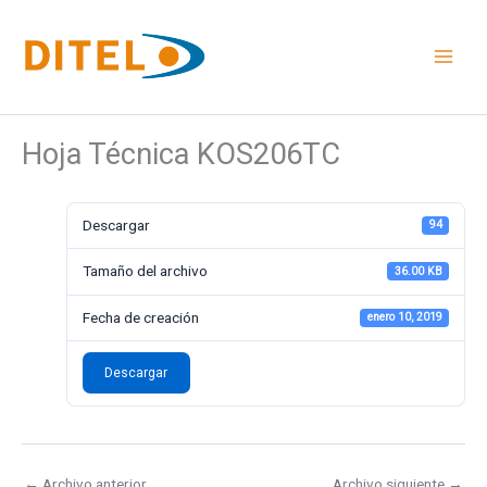
Ir
al
contenido
Hoja Técnica KOS206TC
Descargar
94
Tamaño del archivo
36.00 KB
Fecha de creación
enero 10, 2019
Descargar
←
Archivo anterior
Archivo siguiente
→