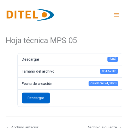
Ir
al
contenido
Hoja técnica MPS 05
Descargar
2362
Tamaño del archivo
354.52 KB
Fecha de creación
diciembre 24, 2020
Descargar
←
Archivo anterior
Archivo siguiente
→