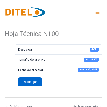
Ir
al
contenido
Hoja Técnica N100
Descargar
4290
Tamaño del archivo
841.51 KB
Fecha de creación
marzo 27, 2018
Descargar
←
Archivo anterior
Archivo siguiente
→