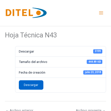
Ir
al
contenido
Hoja Técnica N43
Descargar
3199
Tamaño del archivo
444.89 KB
Fecha de creación
julio 23, 2018
Descargar
←
Archivo anterior
Archivo siguiente
→