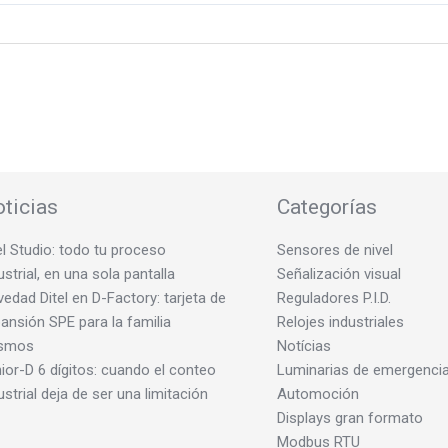
ticias
Categorías
el Studio: todo tu proceso
Sensores de nivel
ustrial, en una sola pantalla
Señalización visual
edad Ditel en D-Factory: tarjeta de
Reguladores P.I.D.
ansión SPE para la familia
Relojes industriales
smos
Notícias
ior-D 6 dígitos: cuando el conteo
Luminarias de emergenci
ustrial deja de ser una limitación
Automoción
Displays gran formato
Modbus RTU