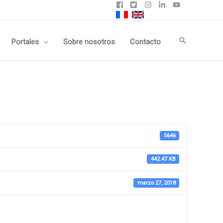
Buscar
Portales
Sobre nosotros
Contacto
5646
442.47 KB
marzo 27, 2018