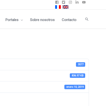
Buscar
Portales
Sobre nosotros
Contacto
3577
836.97 KB
enero 10, 2019