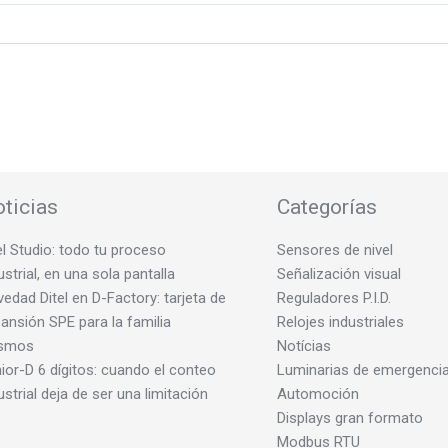
ticias
Categorías
el Studio: todo tu proceso
Sensores de nivel
ustrial, en una sola pantalla
Señalización visual
edad Ditel en D-Factory: tarjeta de
Reguladores P.I.D.
ansión SPE para la familia
Relojes industriales
smos
Notícias
ior-D 6 dígitos: cuando el conteo
Luminarias de emergenci
ustrial deja de ser una limitación
Automoción
Displays gran formato
Modbus RTU