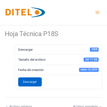
Ir
al
contenido
Hoja Técnica P18S
Descargar
2458
Tamaño del archivo
367.71 KB
Fecha de creación
enero 10, 2019
Descargar
←
Archivo anterior
Archivo siguiente
→