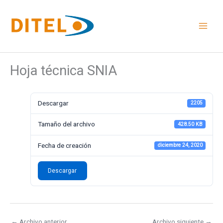
Ir
al
contenido
Hoja técnica SNIA
Descargar
2205
Tamaño del archivo
428.50 KB
Fecha de creación
diciembre 24, 2020
Descargar
←
Archivo anterior
Archivo siguiente
→