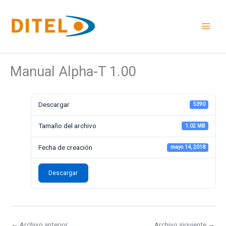
Ir
al
contenido
Manual Alpha-T 1.00
Descargar
5390
Tamaño del archivo
1.02 MB
Fecha de creación
mayo 14, 2018
Descargar
←
Archivo anterior
Archivo siguiente
→