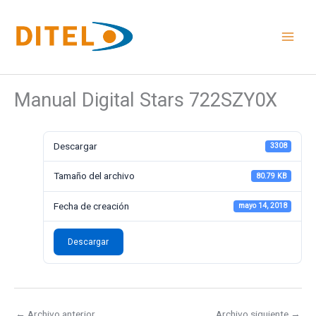
Ir
al
contenido
Manual Digital Stars 722SZY0X
Descargar
3308
Tamaño del archivo
80.79 KB
Fecha de creación
mayo 14, 2018
Descargar
←
Archivo anterior
Archivo siguiente
→