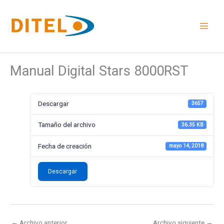
Ir
al
contenido
Manual Digital Stars 8000RST
Descargar
3657
Tamaño del archivo
36.35 KB
Fecha de creación
mayo 14, 2018
Descargar
←
Archivo anterior
Archivo siguiente
→