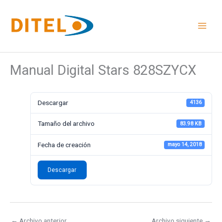
Ir
al
contenido
Manual Digital Stars 828SZYCX
Descargar
4136
Tamaño del archivo
83.98 KB
Fecha de creación
mayo 14, 2018
Descargar
←
Archivo anterior
Archivo siguiente
→