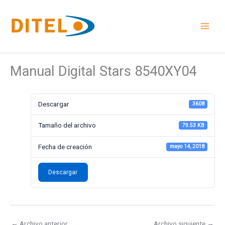
Ir
al
contenido
Manual Digital Stars 8540XY04
Descargar
3608
Tamaño del archivo
79.53 KB
Fecha de creación
mayo 14, 2018
Descargar
←
Archivo anterior
Archivo siguiente
→