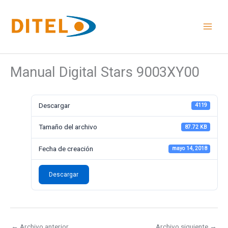
Ir
al
contenido
Manual Digital Stars 9003XY00
Descargar
4119
Tamaño del archivo
87.72 KB
Fecha de creación
mayo 14, 2018
Descargar
←
Archivo anterior
Archivo siguiente
→