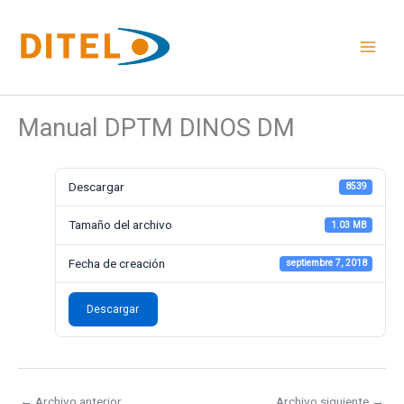
Ir
al
contenido
Manual DPTM DINOS DM
Descargar
8539
Tamaño del archivo
1.03 MB
Fecha de creación
septiembre 7, 2018
Descargar
←
Archivo anterior
Archivo siguiente
→