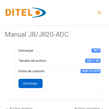
Ir
al
contenido
Manual JR/JR20-ADC
Descargar
4674
Tamaño del archivo
605.71 KB
Fecha de creación
mayo 14, 2018
Descargar
←
Archivo anterior
Archivo siguiente
→