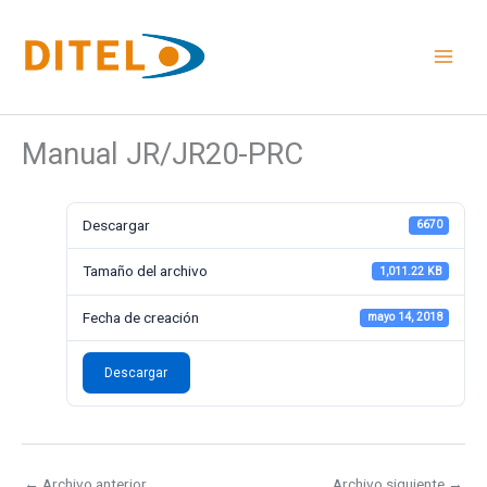
Ir
al
contenido
Manual JR/JR20-PRC
Descargar
6670
Tamaño del archivo
1,011.22 KB
Fecha de creación
mayo 14, 2018
Descargar
←
Archivo anterior
Archivo siguiente
→