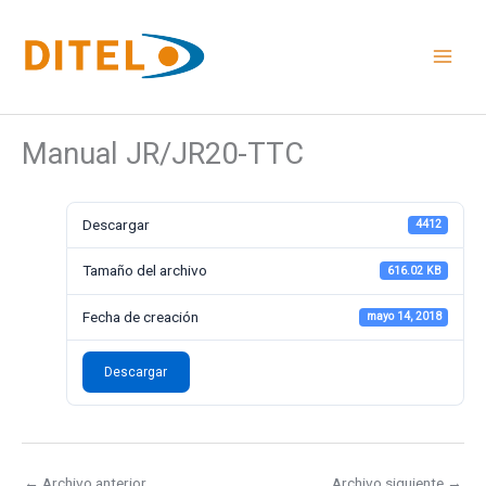
Ir
al
contenido
Manual JR/JR20-TTC
Descargar
4412
Tamaño del archivo
616.02 KB
Fecha de creación
mayo 14, 2018
Descargar
←
Archivo anterior
Archivo siguiente
→