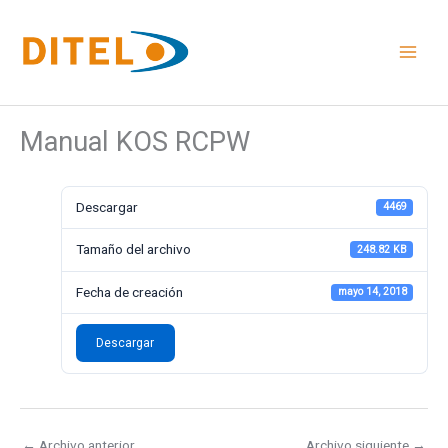
Ir
al
contenido
Manual KOS RCPW
Descargar
4469
Tamaño del archivo
248.82 KB
Fecha de creación
mayo 14, 2018
Descargar
←
Archivo anterior
Archivo siguiente
→