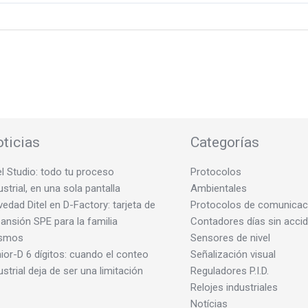
ticias
Categorías
el Studio: todo tu proceso
Protocolos
ustrial, en una sola pantalla
Ambientales
edad Ditel en D-Factory: tarjeta de
Protocolos de comunicac
ansión SPE para la familia
Contadores días sin acci
smos
Sensores de nivel
ior-D 6 dígitos: cuando el conteo
Señalización visual
ustrial deja de ser una limitación
Reguladores P.I.D.
Relojes industriales
Notícias