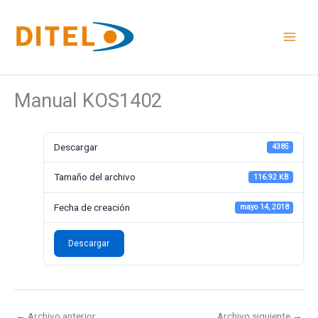
Ir
al
contenido
Manual KOS1402
Descargar
4385
Tamaño del archivo
116.92 KB
Fecha de creación
mayo 14, 2018
Descargar
←
Archivo anterior
Archivo siguiente
→