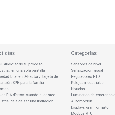
ticias
Categorías
el Studio: todo tu proceso
Sensores de nivel
ustrial, en una sola pantalla
Señalización visual
edad Ditel en D-Factory: tarjeta de
Reguladores P.I.D.
ansión SPE para la familia
Relojes industriales
smos
Notícias
ior-D 6 dígitos: cuando el conteo
Luminarias de emergenci
ustrial deja de ser una limitación
Automoción
Displays gran formato
Modbus RTU