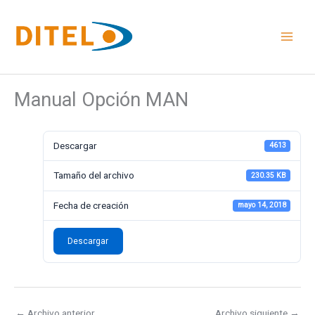
Ir
al
contenido
Manual Opción MAN
Descargar
4613
Tamaño del archivo
230.35 KB
Fecha de creación
mayo 14, 2018
Descargar
←
Archivo anterior
Archivo siguiente
→