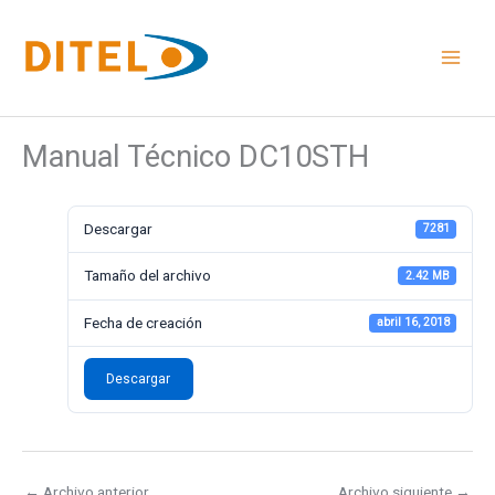
Ir
al
contenido
Manual Técnico DC10STH
Descargar
7281
Tamaño del archivo
2.42 MB
Fecha de creación
abril 16, 2018
Descargar
←
Archivo anterior
Archivo siguiente
→