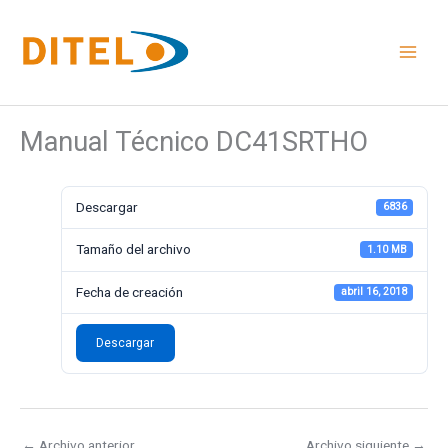
Ir
al
contenido
Manual Técnico DC41SRTHO
Descargar
6836
Tamaño del archivo
1.10 MB
Fecha de creación
abril 16, 2018
Descargar
←
Archivo anterior
Archivo siguiente
→