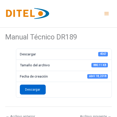
Ir
al
contenido
Manual Técnico DR189
Descargar
4567
Tamaño del archivo
880.11 KB
Fecha de creación
abril 18, 2018
Descargar
←
Archivo anterior
Archivo siguiente
→