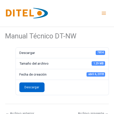
Ir
al
contenido
Manual Técnico DT-NW
Descargar
7814
Tamaño del archivo
1.29 MB
Fecha de creación
abril 6, 2018
Descargar
←
Archivo anterior
Archivo siguiente
→