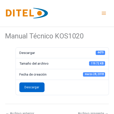
Ir
al
contenido
Manual Técnico KOS1020
Descargar
4479
Tamaño del archivo
119.72 KB
Fecha de creación
marzo 28, 2018
Descargar
←
Archivo anterior
Archivo siguiente
→