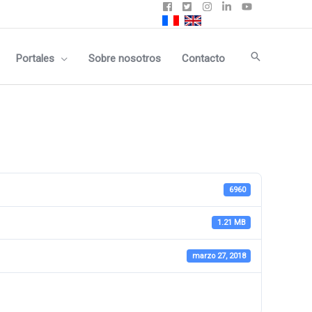
Buscar
Portales
Sobre nosotros
Contacto
6960
1.21 MB
marzo 27, 2018