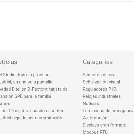
ticias
Categorías
el Studio: todo tu proceso
Sensores de nivel
ustrial, en una sola pantalla
Señalización visual
edad Ditel en D-Factory: tarjeta de
Reguladores P.I.D.
ansión SPE para la familia
Relojes industriales
smos
Notícias
ior-D 6 dígitos: cuando el conteo
Luminarias de emergenci
ustrial deja de ser una limitación
Automoción
Displays gran formato
Modbus RTU