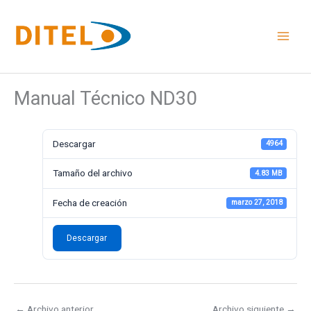
Ir
al
contenido
Manual Técnico ND30
Descargar
4964
Tamaño del archivo
4.83 MB
Fecha de creación
marzo 27, 2018
Descargar
←
Archivo anterior
Archivo siguiente
→