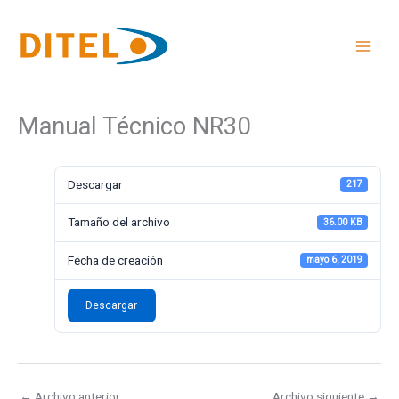
Ir
al
contenido
Manual Técnico NR30
Descargar
217
Tamaño del archivo
36.00 KB
Fecha de creación
mayo 6, 2019
Descargar
←
Archivo anterior
Archivo siguiente
→