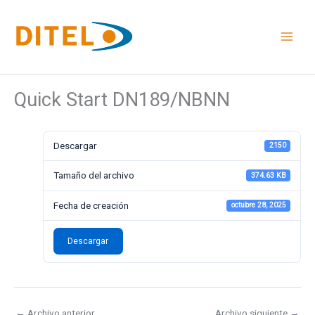
Ir
al
contenido
Quick Start DN189/NBNN
Descargar
2150
Tamaño del archivo
374.63 KB
Fecha de creación
octubre 28, 2025
Descargar
←
Archivo anterior
Archivo siguiente
→