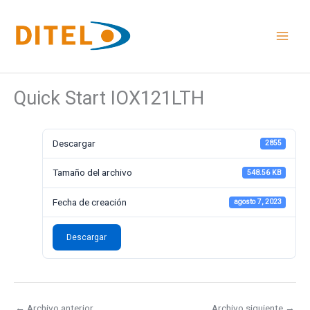
Ir
al
contenido
Quick Start IOX121LTH
Descargar
2855
Tamaño del archivo
548.56 KB
Fecha de creación
agosto 7, 2023
Descargar
←
Archivo anterior
Archivo siguiente
→