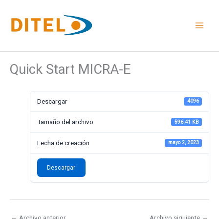
Ir
al
contenido
Quick Start MICRA-E
Descargar
4096
Tamaño del archivo
596.41 KB
Fecha de creación
mayo 2, 2023
Descargar
←
Archivo anterior
Archivo siguiente
→