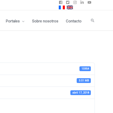
Buscar
Portales
Sobre nosotros
Contacto
15954
3.51 MB
abril 17, 2018