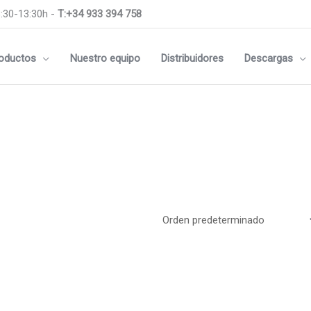
:30-13:30h -
T:+34 933 394 758
oductos
Nuestro equipo
Distribuidores
Descargas
Medidas
m
144x144mm
m
96x96mm
m
Rail DIN