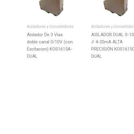
Rail DIN
96x96m
Resolución
Lecturas
Aisladores y Convertidores
Aisladores y Convertido
24 bits
18/s
Aislador De 3 Vias
AISLADOR DUAL 0-1
doble canal 0/10V (con
// 4-20mA ALTA
±15 bits
20/s
Excitacion) KOS1615A-
PRECISIÓN KOS1615
25/s
DUAL
DUAL
555/s
62/s
Categorías del producto
Proceso
Indicadores de panel
Potenció
Reguladores PID
± 10 VDC
Gran Formato Numérico
± 20mA
Gran Formato Alfanumérico