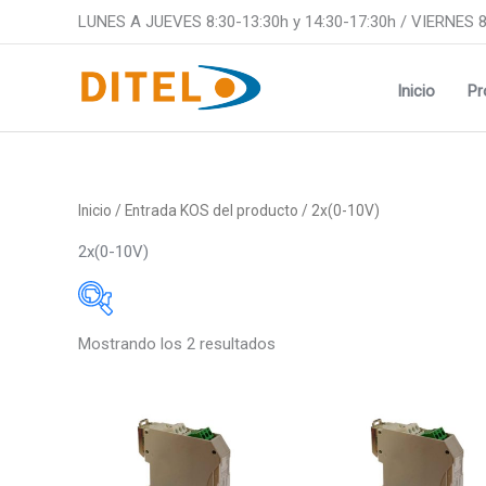
Ir
LUNES A JUEVES 8:30-13:30h y 14:30-17:30h / VIERNES 8
al
contenido
Inicio
Pr
Inicio
/ Entrada KOS del producto / 2x(0-10V)
2x(0-10V)
Mostrando los 2 resultados
Medidas
Medidas
48x24mm
48x24m
96x48mm
48x48m
48x96mm
96x48m