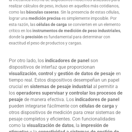
realizar cálculos de peso, incluso en aquellos más cotidianos,
como las
básculas caseras
. Sin la presencia de estas células,
lograr una
medición precisa
es simplemente imposible. Por
esta razón, las
células de carga
se convierten en un elemento
crítico en los
instrumentos de medición de peso industriales
,
donde la
precisión
es fundamental para determinar con
exactitud el peso de productos y cargas.
Por otro lado, los
indicadores de panel
son
dispositivos de interfaz que proporcionan
visualización
,
control
y
gestión de datos de pesaje
en
tiempo real. Estos dispositivos desempeñan un papel
crucial en
sistemas de pesaje industrial
al permitir a
los
operadores supervisar y controlar los procesos de
pesaje
de manera efectiva. Los
indicadores de panel
pueden integrarse fácilmente con
células de carga
y
otros dispositivos de medición para crear sistemas de
pesaje completos y eficientes. Con funcionalidades
como la
visualización de datos
, la
impresión de
etiquetas
y la
conectividad a sistemas de gestión de