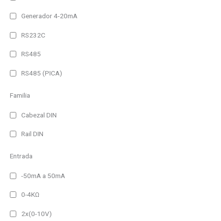
Panel Frame
Generador 4-20mA
RS232C
No permanente
Permanente
RS485
RS485 (PICA)
60 lm
100 lm
Familia
150 lm
Cabezal DIN
200 lm
Rail DIN
300 lm
Entrada
400 lm
500 lm
-50mA a 50mA
650 lm
0-4KΩ
750 lm
Filtro
2x(0-10V)