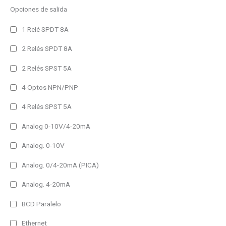
IP54 (Alto brillo)
Opciones de salida
IP65
1 Relé SPDT 8A
IP65 (Alto brillo)
2 Relés SPDT 8A
Amperaje del producto
2 Relés SPST 5A
25A
4 Optos NPN/PNP
40A
4 Relés SPST 5A
80A
Analog 0-10V/4-20mA
1h
Analog. 0-10V
2h
Analog. 0/4-20mA (PICA)
3h
Analog. 4-20mA
Frame Type del producto
BCD Paralelo
Other
Padlock Frame
Ethernet