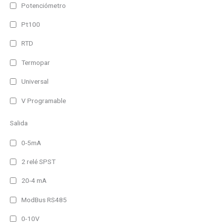
Potenciómetro
Pt100
RTD
Termopar
Universal
V Programable
Salida
0-5mA
2 relé SPST
20-4 mA
ModBus RS485
0-10V