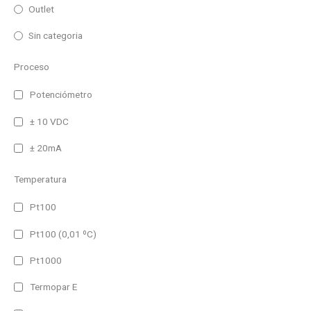
100m
Outlet
125m
Sin categoria
25m
Proceso
80m
30m
Potenciómetro
50m
± 10 VDC
90m
± 20mA
Entrada
120m
Temperatura
Profinet
Ethernet
Pt100
WiFi
Pt100 (0,01 ºC)
Profibus DP
Pt1000
Paralelo
Termopar E
Serie