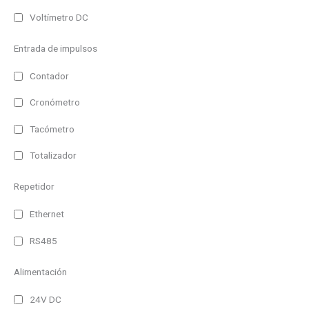
Multilinea
Voltímetro DC
Matricial
Entrada de impulsos
Color
Contador
Monocolor
Cronómetro
RGB (7 colores)
Tacómetro
Alimentación
Totalizador
230V AC
230V AC/DC
Repetidor
24V DC
Ethernet
Autoalimentado
RS485
Interface
Alimentación
RS485 y Ethernet
24V DC
Bacnet/IP