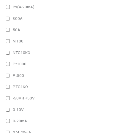
990 lm
2x(4-20mA)
1980 lm
300A
2960 lm
50A
3950 lm
Ni100
NTC10KΩ
Pt1000
Pt500
PTC1KΩ
-50V a +50V
0-10V
0-20mA
0/4-20mA