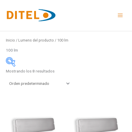
Ir
al
contenido
Inicio
/ Lumens del producto / 100 lm
100 lm
Mostrando los 8 resultados
Medidas
48x24mm
96x48mm
Este
Este
48x96mm
producto
product
Rail DIN
tiene
tiene
múltiples
múltiple
Medidas
variantes.
variante