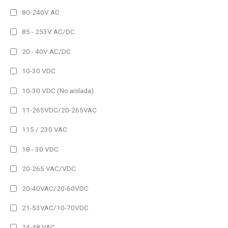
Ethernet Modbus/TCP
80-240V AC
MQTT
85 - 253V AC/DC
Profinet
20 - 40V AC/DC
RS485
10-30 VDC
USB
10-30 VDC (No aislada)
Salida
11-265VDC/20-265VAC
Analógica
Pulsos
115 / 230 VAC
Relé
18 - 30 VDC
Funciones adicionales
20-265 VAC/VDC
Grabación Datos
20-40VAC/20-60VDC
Harmónicos
21-53VAC/10-70VDC
Medida Temperatura
24-48 VAC