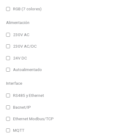
RGB (7 colores)
Alimentación
230V AC
230V AC/DC
24V DC
Autoalimentado
Interface
RS485 y Ethernet
Bacnet/IP
Ethernet Modbus/TCP
MQTT