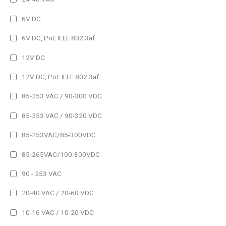
Temperatura
6V DC
Humedad
6V DC, PoE IEEE 802.3af
12V DC
Hora
12V DC, PoE IEEE 802.3af
CO2
85-253 VAC / 90-300 VDC
Ambientales
85-253 VAC / 90-320 VDC
Analizadores de red
85-253VAC/85-300VDC
Registradores
85-265VAC/100-300VDC
IP41
90 - 253 VAC
IP41 (Alto brillo)
20-40 VAC / 20-60 VDC
IP44
10-16 VAC / 10-20 VDC
IP54