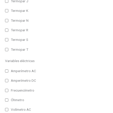
Termopar J
Entrada
Termopar K
Repetidor Profinet
Termopar N
Temperatura/Humedad
Termopar R
Proceso
Temperatura
Termopar S
BCD, Contador, Tacómetro, Cronómetro
Termopar T
Repetidor RS232/485
Variables eléctricas
Repetidor Profibus
Uso
Amperímetro AC
Repetidor Devicenet
Exterior
Amperímetro DC
Repetidor Ethernet
Interior
Repetidor WiFi
Frecuencímetro
Tipo
Óhmetro
1 Linea
Volímetro AC