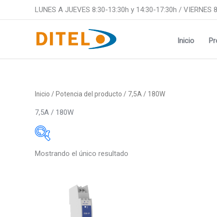
Ir
LUNES A JUEVES 8:30-13:30h y 14:30-17:30h / VIERNES 8
al
contenido
Inicio
Pr
Inicio
/ Potencia del producto / 7,5A / 180W
7,5A / 180W
Mostrando el único resultado
Medidas
Medidas
48x24mm
48x24m
Este
96x48mm
48x48m
producto
tiene
48x96mm
96x48m