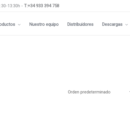
:30-13:30h -
T:+34 933 394 758
oductos
Nuestro equipo
Distribuidores
Descargas
Medidas
m
144x144mm
m
96x96mm
m
Rail DIN