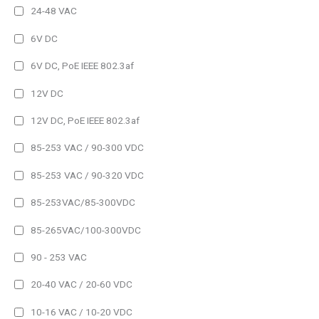
Multilinea
24-48 VAC
Matricial
6V DC
Color
6V DC, PoE IEEE 802.3af
Monocolor
12V DC
RGB (7 colores)
12V DC, PoE IEEE 802.3af
Alimentación
85-253 VAC / 90-300 VDC
230V AC
85-253 VAC / 90-320 VDC
230V AC/DC
85-253VAC/85-300VDC
24V DC
85-265VAC/100-300VDC
Autoalimentado
90 - 253 VAC
Interface
20-40 VAC / 20-60 VDC
RS485 y Ethernet
10-16 VAC / 10-20 VDC
Bacnet/IP