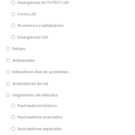
Emergencias AUTOTEST LED
Ethernet
Telefonía Industrial
Focos LED
RS485
Outlet
Accesorios y señalización
Sin categoria
Alimentación
Emergencias LED
24V DC
Relojes
80-240V AC
Ambientales
85 - 253V AC/DC
20 - 40V AC/DC
Indicadores días sin accidentes
10-30 VDC
Analizadores de red
10-30 VDC (No aislada)
Seguimiento de vehículos
11-265VDC/20-265VAC
Rastreadores básicos
Opciones de salida
115 / 230 VAC
Rastreadores avanzados
1 Relé SPDT 8A
18 - 30 VDC
Rastreadores especiales
2 Relés SPDT 8A
20-265 VAC/VDC