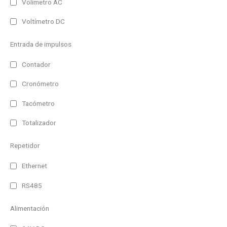
100m
Volímetro AC
125m
Voltímetro DC
25m
Entrada de impulsos
80m
Contador
30m
Cronómetro
50m
90m
Tacómetro
Entrada
120m
Totalizador
Profinet
Repetidor
Ethernet
Ethernet
WiFi
Profibus DP
RS485
Paralelo
Alimentación
Serie