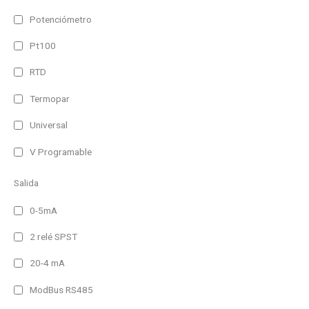
990 lm
Potenciómetro
1980 lm
Pt100
2960 lm
3950 lm
RTD
Termopar
Universal
V Programable
Salida
0-5mA
2 relé SPST
20-4 mA
ModBus RS485