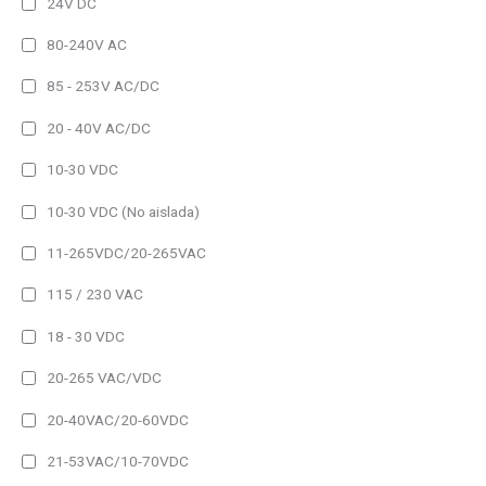
24V DC
Entrada
80-240V AC
Repetidor Profinet
85 - 253V AC/DC
Temperatura/Humedad
20 - 40V AC/DC
Proceso
Temperatura
10-30 VDC
BCD, Contador, Tacómetro, Cronómetro
10-30 VDC (No aislada)
Repetidor RS232/485
11-265VDC/20-265VAC
Repetidor Profibus
115 / 230 VAC
Uso
Repetidor Devicenet
18 - 30 VDC
Exterior
Repetidor Ethernet
Interior
20-265 VAC/VDC
Repetidor WiFi
20-40VAC/20-60VDC
Tipo
1 Linea
21-53VAC/10-70VDC