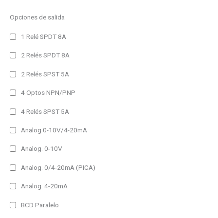
Ethernet Modbus/TCP
Opciones de salida
MQTT
1 Relé SPDT 8A
Profinet
2 Relés SPDT 8A
RS485
2 Relés SPST 5A
USB
Salida
4 Optos NPN/PNP
Analógica
4 Relés SPST 5A
Pulsos
Analog 0-10V/4-20mA
Relé
Analog. 0-10V
Funciones adicionales
Analog. 0/4-20mA (PICA)
Grabación Datos
Analog. 4-20mA
Harmónicos
BCD Paralelo
Medida Temperatura