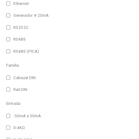
Ethernet
Temperatura
Generador 4-20mA
Humedad
RS232C
Hora
RS485
RS485 (PICA)
CO2
Familia
Ambientales
Analizadores de red
Cabezal DIN
Registradores
Rail DIN
IP41
Entrada
IP41 (Alto brillo)
-50mA a 50mA
IP44
0-4KΩ
IP54