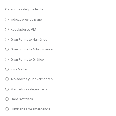
Rastreadores básicos
Variables eléctricas
Termopar R
Categorías del producto
Rastreadores avanzados
Amperímetro AC
Termopar S
Indicadores de panel
Rastreadores especiales
Amperímetro DC
Termopar T
Reguladores PID
Fuentes de alimentación
Frecuencímetro
HMI
Gran Formato Numérico
Óhmetro
MQTT CLOUD
Volímetro AC
Gran Formato Alfanumérico
Indicadores analógicos de panel
Voltímetro DC
Gran Formato Gráfico
Registradores
Entrada de impulsos
Iona Matrix
Sensores inteligentes
Contador
Aisladores y Convertidores
Instrumentos portátiles
Cronómetro
Marcadores deportivos
Transductores digitales
Tacómetro
Shunts/Transformadores de intensidad
CAM Switches
Totalizador
Aislantes eléctricos
Luminarias de emergencia
Repetidor
Sensores de nivel