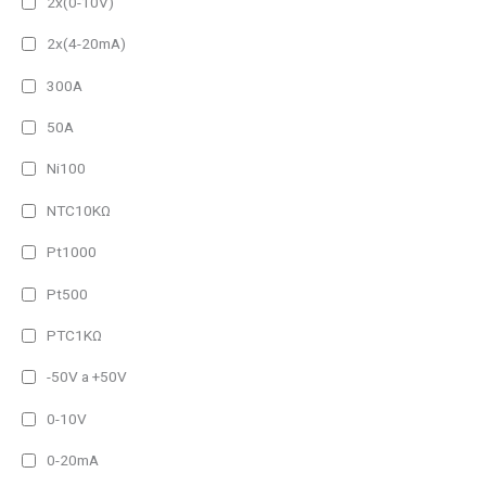
2x(0-10V)
IP54 (Alto brillo)
2x(4-20mA)
IP65
IP65 (Alto brillo)
300A
50A
Amperaje del producto
25A
Ni100
40A
NTC10KΩ
80A
Pt1000
1h
Pt500
2h
PTC1KΩ
3h
-50V a +50V
Frame Type del producto
0-10V
Other
0-20mA
Padlock Frame