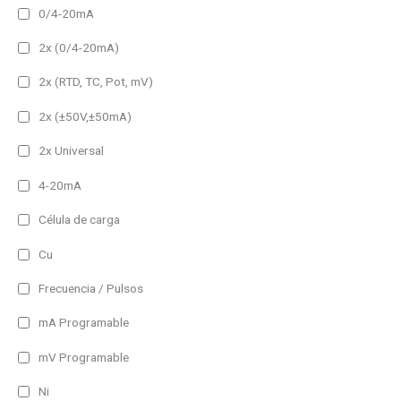
0/4-20mA
Panel Frame
2x (0/4-20mA)
No permanente
2x (RTD, TC, Pot, mV)
Permanente
2x (±50V,±50mA)
60 lm
2x Universal
100 lm
4-20mA
150 lm
Célula de carga
200 lm
Cu
300 lm
400 lm
Frecuencia / Pulsos
500 lm
mA Programable
650 lm
mV Programable
750 lm
Filtro
Ni