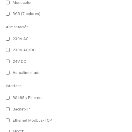
Monocolor
RGB (7 colores)
Alimentación
230V AC
230V AC/DC
24V DC
Autoalimentado
Interface
RS485 y Ethernet
Bacnet/IP
Ethernet Modbus/TCP
MQTT