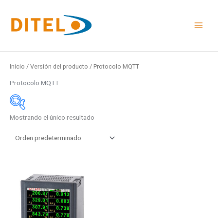
Ir
al
contenido
Inicio
/ Versión del producto / Protocolo MQTT
Protocolo MQTT
Mostrando el único resultado
Medidas
48x24mm
96x48mm
Este
48x96mm
producto
Rail DIN
tiene
múltiples
Medidas
variantes.