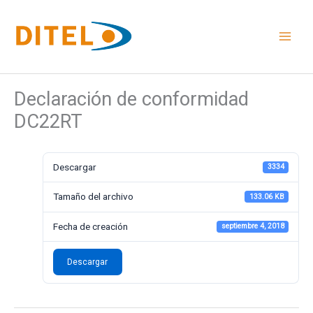
Ir
al
contenido
Declaración de conformidad
DC22RT
Descargar
3334
Tamaño del archivo
133.06 KB
Fecha de creación
septiembre 4, 2018
Descargar