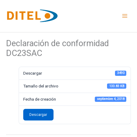
Ir
al
contenido
Declaración de conformidad
DC23SAC
Descargar
3490
Tamaño del archivo
133.83 KB
Fecha de creación
septiembre 4, 2018
Descargar