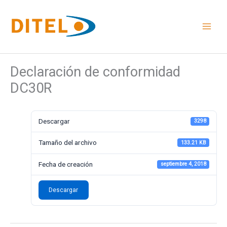
Ir
al
contenido
Declaración de conformidad
DC30R
Descargar
3298
Tamaño del archivo
133.21 KB
Fecha de creación
septiembre 4, 2018
Descargar