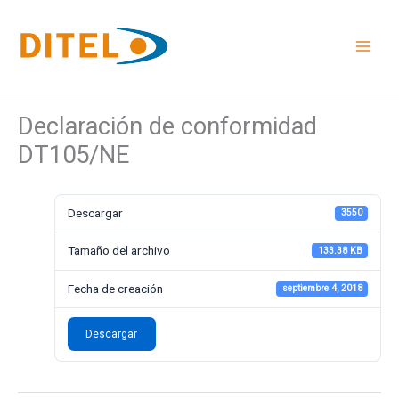
Ir
al
contenido
Declaración de conformidad
DT105/NE
Descargar
3550
Tamaño del archivo
133.38 KB
Fecha de creación
septiembre 4, 2018
Descargar