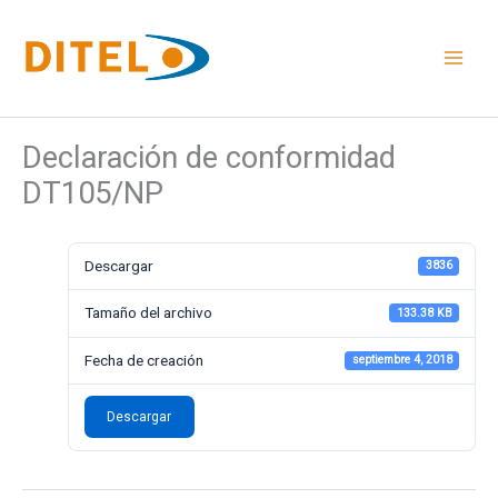
Ir
al
contenido
Declaración de conformidad
DT105/NP
Descargar
3836
Tamaño del archivo
133.38 KB
Fecha de creación
septiembre 4, 2018
Descargar