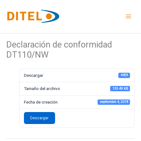
Ir
al
contenido
Declaración de conformidad
DT110/NW
Descargar
4459
Tamaño del archivo
133.49 KB
Fecha de creación
septiembre 4, 2018
Descargar