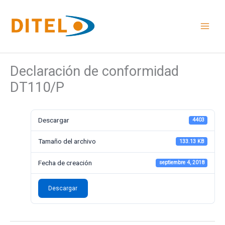
Ir
al
contenido
Declaración de conformidad
DT110/P
Descargar
4403
Tamaño del archivo
133.13 KB
Fecha de creación
septiembre 4, 2018
Descargar